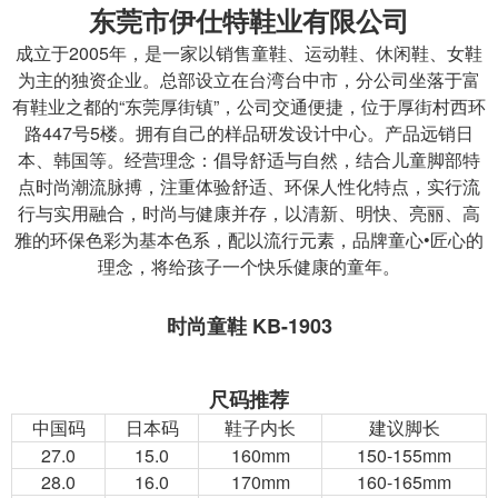
东莞市伊仕特鞋业有限公司
成立于2005年，是一家以销售童鞋、运动鞋、休闲鞋、女鞋
为主的独资企业。总部设立在台湾台中市，分公司坐落于富
有鞋业之都的“东莞厚街镇”，公司交通便捷，位于厚街村西环
路447号5楼。拥有自己的样品研发设计中心。产品远销日
本、韩国等。
经营理念：倡导舒适与自然，结合儿童脚部特
点时尚潮流脉搏，注重体验舒适、环保人性化特点，实行流
行与实用融合，时尚与健康并存，以清新、明快、亮丽、高
雅的环保色彩为基本色系，配以流行元素，品牌童心•匠心的
理念，将给孩子一个快乐健康的童年。
时尚童鞋 KB-1903
尺码推荐
中国码
日本码
鞋子内长
建议脚长
27.0
15.0
160mm
150-155mm
28.0
16.0
170mm
160-165mm