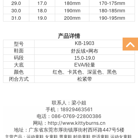
29.0
17.0
180mm
170-175mm
30.0
18.0
190mm
180-185mm
31.0
19.0
200mm
190-195mm
产品详情
型号
KB-1903
鞋面
舒反绒+网布
码段
15.0-19.0
大底
EVA/轻量
颜色
红色、卡其色、深蓝色、黑色
闭合方式
松紧带
联系我
联系人：
梁小姐
手机：
18929463561
电话：
086-0769-22800386
网站：http://www.kittyburns.cn
地址：
广东省东莞市厚街镇厚街村西环路447号5楼
主营产品：
运动童鞋
女童鞋
男童鞋
时尚童鞋
舒适童鞋
运动女童鞋
,
,
,
,
,
,