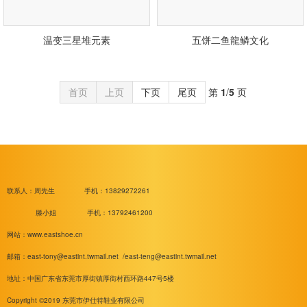
温变三星堆元素
五饼二鱼龍鳞文化
首页
上页
下页
尾页
第
1
/
5
页
联系人：周先生
手机：13829272261
滕小姐 手机：13792461200
网站：www.eastshoe.cn
邮箱：
east-tony@eastint.twmail.net /
east-teng@eastint.twmail.net
地址：中国广东省东莞市厚街镇厚街村西环路447号5楼
Copyright ©2019 东莞市伊仕特鞋业有限公司