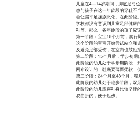
儿童在4—14岁期间，脚底足弓
患与孩子在这一年龄段的穿鞋不
会让扁平足加剧恶化。在此阶段
学校都没有意识到儿童足部健康
鞋等。那么，各年龄段的孩子应
第一阶段：宝宝15个月前，爬行
这个阶段的宝宝开始尝试站立和
及避免足部受伤，在室内也鼓励
第二阶段：15个月后，学步初期(
此阶段的幼儿处于学步期阶段，
网布设计的，鞋底要薄而柔软，
第三阶段：24个月至48个月，稳
此阶段的幼儿处于稳步阶段，双
此阶段的幼儿应穿鞋身比较坚硬
易曲折的，便于起步。