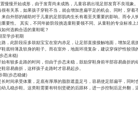
位置慢慢开始成形，由于发育尚未成熟，儿童容易出现足部发育不良现象。据研
当很有关系，如果孩子穿鞋不当，就会增加患扁平足的机会。同时，穿着
。来自外部的辅助对于儿童的足部肌肉生长有着至关重要的影响。而令人
的重要性。 其实，不同年龄阶段挑选童鞋要领不同。从童鞋的专业标准上
该如何选购合适的童鞋呢？
期至学步初期
走路，此阶段应多鼓励宝宝在室内赤足，让足部直接接触地面，增加足底
穿鞋底特薄及软身的鞋子。而在室外，地面环境复杂，建议穿保护性较强
步态未稳)
开始有较多走路的时间，但由于步态未稳，鼓励穿鞋身前半部容易曲折的
使鞋容易曲折，这样孩子走路时才容易起步。
步期(步态稳健)
足长时间承受体重，足底有厚厚的脂肪遮盖足弓，容易使足部扁平，同时
的幼儿稳步鞋。这类鞋需要有特别坚硬的后跟杯，进一步控制后足外翻，