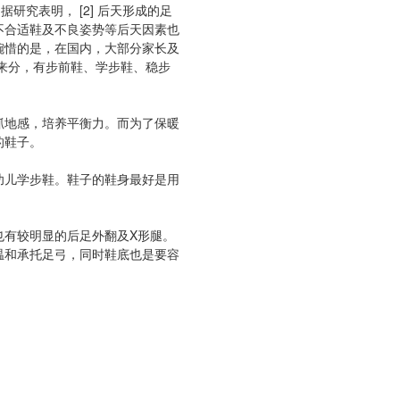
究表明， [2] 后天形成的足
不合适鞋及不良姿势等后天因素也
惋惜的是，在国内，大部分家长及
来分，有步前鞋、学步鞋、稳步
抓地感，培养平衡力。而为了保暖
的鞋子。
幼儿学步鞋。鞋子的鞋身最好是用
也有较明显的后足外翻及X形腿。
温和承托足弓，同时鞋底也是要容