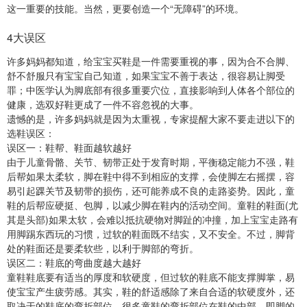
这一重要的技能。当然，更要创造一个“无障碍”的环境。
4大误区
许多妈妈都知道，给宝宝买鞋是一件需要重视的事，因为合不合脚、
舒不舒服只有宝宝自己知道，如果宝宝不善于表达，很容易让脚受
罪；中医学认为脚底部有很多重要穴位，直接影响到人体各个部位的
健康，选双好鞋更成了一件不容忽视的大事。
遗憾的是，许多妈妈就是因为太重视，专家提醒大家不要走进以下的
选鞋误区：
误区一：鞋帮、鞋面越软越好
由于儿童骨骼、关节、韧带正处于发育时期，平衡稳定能力不强，鞋
后帮如果太柔软，脚在鞋中得不到相应的支撑，会使脚左右摇摆，容
易引起踝关节及韧带的损伤，还可能养成不良的走路姿势。因此，童
鞋的后帮应硬挺、包脚，以减少脚在鞋内的活动空间。童鞋的鞋面(尤
其是头部)如果太软，会难以抵抗硬物对脚趾的冲撞，加上宝宝走路有
用脚踢东西玩的习惯，过软的鞋面既不结实，又不安全。不过，脚背
处的鞋面还是要柔软些，以利于脚部的弯折。
误区二：鞋底的弯曲度越大越好
童鞋鞋底要有适当的厚度和软硬度，但过软的鞋底不能支撑脚掌，易
使宝宝产生疲劳感。其实，鞋的舒适感除了来自合适的软硬度外，还
取决于的鞋底的弯折部位，很多童鞋的弯折部位在鞋的中部，即脚的