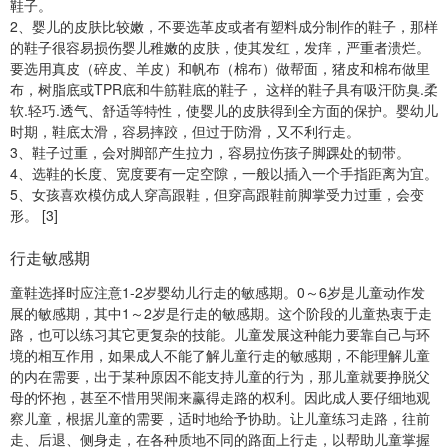
鞋子。
2、婴儿的皮肤比较嫩，不要选革皮或者有塑料成分制作的鞋子，那样
的鞋子很容易损伤婴儿稚嫩的皮肤，使其发红，发痒，严重者溃烂。
要选用真皮（碎皮、羊皮）和帆布（棉布）做帮面，猪皮和棉布做里
布，树脂底或TPR底和牛筋鞋底的鞋子， 这样的鞋子具有吸汗防臭.柔
软.轻巧.透气、舒适等特性，使婴儿的皮肤得到全方面的保护。婴幼儿
时期，鞋底太滑，容易摔跤，但过于防滑，又不利行走。
3、鞋子过重，会对脚部产生拉力，容易拉伤孩子脚踝处的韧带。
4、选鞋的长度、宽度要有一定空隙，一般以插入一个手指距离为宜。
5、女孩喜欢模仿成人穿高跟鞋，但穿高跟鞋前脚掌受力过重，会变
形。 [3]
行走敏感期
童鞋选择时应注意1-2岁婴幼儿行走的敏感期。0～6岁是儿童动作发
展的敏感期，其中1～2岁是行走的敏感期。这个阶段的儿童热衷于走
路，也可以练习其它更复杂的技能。儿童发展这种能力要靠自己与环
境的相互作用，如果成人不能了解儿童行走的敏感期，不能理解儿童
的内在需要，出于某种原因不能支持儿童的行为，那儿童就要挣脱父
母的怀抱，甚至不惜用哭闹来赢得走路的权利。因此成人要仔细地观
察儿童，根据儿童的需要，适时地给予协助。让儿童练习走路，往前
走、后退、侧身走，在各种质地不同的路面上行走，以帮助儿童掌握