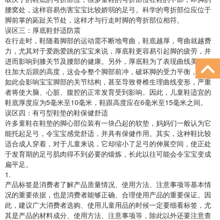
腰窝处，这样容易伤害宝宝比较娇弱的足弓。科学的弯折部位应位于
脚前掌的跖趾关节处，这样才与行走时脚的弯折部位相符。
误区三：厚底鞋舒适防震
在行走时，鞋随着脚部的运动需不断地弯曲，鞋底越厚，弯曲就越费
力，尤其对于爱跑爱跳的宝宝来说，厚底鞋更容易引起脚的疲劳，并
进而影响到膝关节及腰部的健康。另外，厚底鞋为了表现曲线美，往
往加大后跟的高度，这会令整个脚部前冲，破坏脚的受力平衡，长期
如此会影响宝宝脚部的关节结构，甚至导致脊椎生理曲线变形，严重
者将使大脑、心脏、腹腔的正常发育受到影响。因此，儿童鞋适宜的
鞋底厚度应为5毫米至10毫米，鞋跟高度应在6毫米至15毫米之间。
误区四：有弓型鞋垫的鞋保健舒适
许多童鞋在鞋垫的脚心部位装有一块凸起的软垫，妈妈们一般认为它
能托起足弓，令宝宝感觉舒适，并具有保健作用。其实，这种鞋比较
适合成人穿着，对于儿童来说，它却缩小了足弓的伸展空间，使正处
于发育期的足弓肌肉得不到必要的锻炼，长此以往可能会令宝宝变成
扁平足。
1.
产品标签是消费者了解产品质量情况、使用方法、注意事项等基本情
况的重要依据，也是消费者能够正确、合理使用产品的重要保证。因
此，建议广大消费者选购、使用儿童用品的时候一定要细看标签，尤
其是产品的材料成分、使用方法、注意事项等，除此以外还要注意查